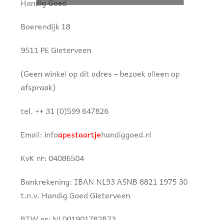
Handig Goed
Boerendijk 18
9511 PE Gieterveen
(Geen winkel op dit adres – bezoek alleen op
afspraak)
tel. ++ 31 (0)599 647826
Email: info
apestaartje
handiggoed.nl
KvK nr: 04086504
Bankrekening: IBAN NL93 ASNB 8821 1975 30
t.n.v. Handig Goed Gieterveen
BTW nr: NL001901782B73