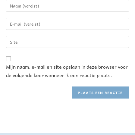
A
Mijn naam, e-mail en site opslaan in deze browser voor
l
de volgende keer wanneer ik een reactie plaats.
t
e
r
n
a
t
i
v