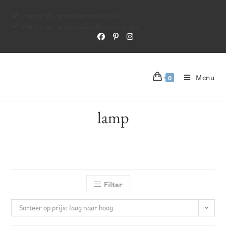
Vanaf € 55,- gratis verzending in NL
Vanaf € 85,- gratis verzending naar Belgie
Menu
0
lamp
Filter
Sorteer op prijs: laag naar hoog