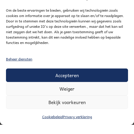
Om de beste ervaringen te bieden, gebruiken wij technologieën zoals
cookies om informatie over je apparaat op te slaan en/of te raadplegen.
Door in te stemmen met deze technologieën kunnen wij gegevens zoals
surfgedrag of unieke ID's op deze site verwerken., maar dat het kan wil
niet zeggen dat we het doen. Als je geen toestemming geeft of uw
of via bankoverschrijving
toestemming intrekt, kan dit een nadelige invloed hebben op bepaalde
functies en mogelijkheden.
Beheer diensten
Accepteren
Weiger
Mijn account
Winkelmand
Verlanglijstje voor handig goed
Bekijk voorkeuren
Trechtertje ontvangen?
Uitschrijven Trechtertje
AGENDA
Partners en linkjes
Sitemap
Cookiebeleid
Privacy verklaring
© 2026 Handig Goed