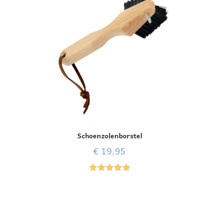
Schoenzolenborstel
€
19,95
Gewaardeer
d
5.00
uit 5