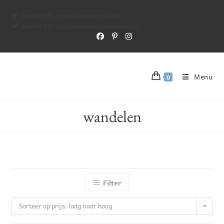
Vanaf € 55,- gratis verzending in NL
Vanaf € 85,- gratis verzending naar Belgie
Menu
0
wandelen
Filter
Sorteer op prijs: laag naar hoog