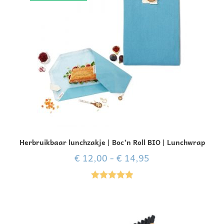
Herbruikbaar lunchzakje | Boc’n Roll BIO | Lunchwrap
€
12,00
-
€
14,95
Gewaardeer
d
5.00
uit 5