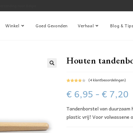
verzending naar Belgie
Winkel
Goed Gevonden
Verhaal
Blog & Tip
Houten tandenbo
(
4
klantbeoordelingen)
Gewaarde
4
€
6,95
-
€
7,20
erd
4.00
op 5
gebaseer
Tandenborstel van duurzaam ho
d op
klant
waarderin
plastic vrij! Voor volwassene o
gen