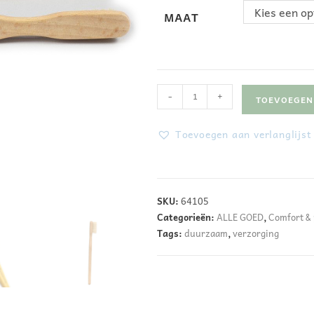
Kies een op
MAAT
-
+
TOEVOEGEN
Toevoegen aan verlanglijst
A
l
SKU:
64105
t
Categorieën:
ALLE GOED
,
Comfort & 
e
Tags:
duurzaam
,
verzorging
r
n
a
t