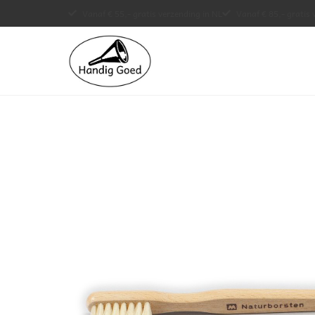
Vanaf € 55,- gratis verzending in NL
Vanaf € 85,- gratis 