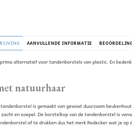
i
v
e
:
RIJVING
AANVULLENDE INFORMATIE
BEOORDELING
prima alternatief voor tandenborstels van plastic. En bedenk
met natuurhaar
 tandenborstel is gemaakt van gewaxt duurzaam beukenhout 
n zacht en soepel. De borstelkop van de tandenborstel is van
ndenborstel af te drukken dus het merk Redecker wat je op de