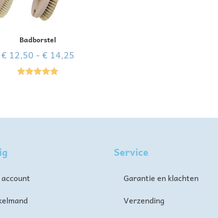
Badborstel
€
12,50
-
€
14,25
Gewaardeer
d
5.00
uit 5
ig
Service
 account
Garantie en klachten
kelmand
Verzending