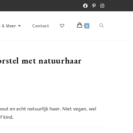
s & Meer
Contact
0
rstel met natuurhaar
ut en echt natuurlijk haar. Niet vegan, wel
f kind.