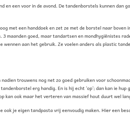
end en een voor in de avond. De tandenborstels kunnen dan 
roog met een handdoek en zet ze met de borstel naar boven i
n ca. 3 maanden goed, maar tandartsen en mondhygiënistes ra
e wennen aan het gebruik. Ze voelen anders als plastic tande
hem nadien trouwens nog net zo goed gebruiken voor schoonmaa
 tandenborstel erg handig. En is hij echt ‘op’; dan kan ie hu
op kan ook maar het verteren van massief hout duurt wel lang
je ook je eigen tandpasta vrij eenvoudig maken.
Hier
een besc