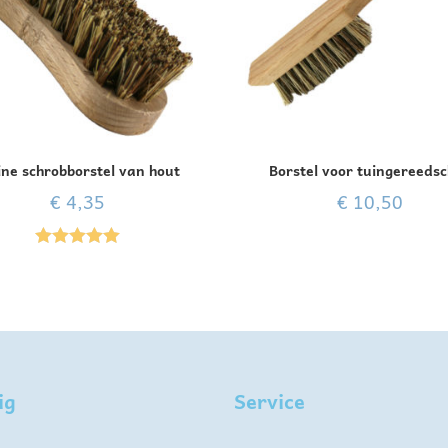
ine schrobborstel van hout
Borstel voor tuingereeds
€
4,35
€
10,50
Gewaardeer
d
5.00
uit 5
ig
Service