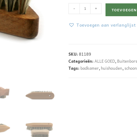
-
+
TOEVOEGEN
Toevoegen aan verlanglijst
A
l
SKU:
81189
t
Categorieën:
ALLE GOED
,
Buitenbors
e
Tags:
badkamer
,
huishouden
,
schoo
r
n
a
t
i
v
e
: