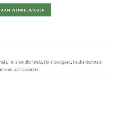
 AAN WINKELWAGEN
tels
,
Huishoudborstels
,
Huishoudgoed
,
Keukenborstels
nmaken
,
schrobborstel