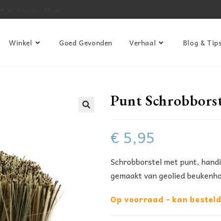
verzending naar Belgie
Winkel
Goed Gevonden
Verhaal
Blog & Tip
Punt Schrobborst
€
5,95
Schrobborstel met punt, handi
gemaakt van geolied beukenho
Op voorraad - kan bestel