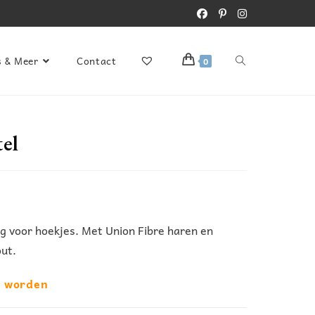
s & Meer
Contact
0
el
g voor hoekjes. Met Union Fibre haren en
ut.
d worden