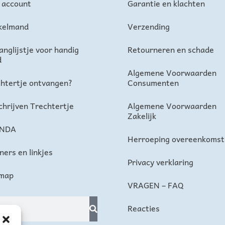
 account
Garantie en klachten
kelmand
Verzending
anglijstje voor handig
Retourneren en schade
d
Algemene Voorwaarden
htertje ontvangen?
Consumenten
chrijven Trechtertje
Algemene Voorwaarden
Zakelijk
NDA
Herroeping overeenkomst
ners en linkjes
Privacy verklaring
emap
VRAGEN – FAQ
Reacties