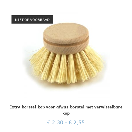
Gewaarde
erd
4.00
uit 5
NIET OP VOORRAAD
Extra borstel-kop voor afwas-borstel met verwisselbare
kop
€
2,30
-
€
2,55