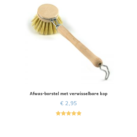
Afwas-borstel met verwisselbare kop
€
2,95
Gewaardeer
d
5.00
uit 5