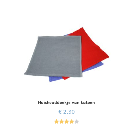
d
5.00
uit 5
Huishouddoekje van katoen
€
2,30
Gewaarde