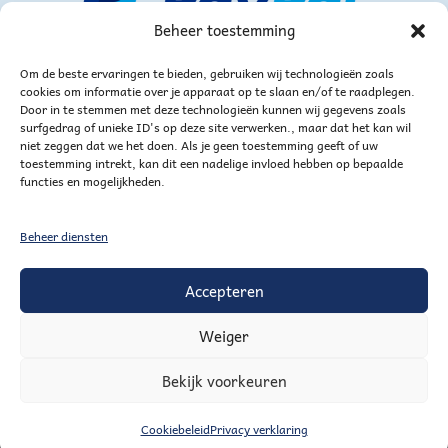
Beheer toestemming
Om de beste ervaringen te bieden, gebruiken wij technologieën zoals
cookies om informatie over je apparaat op te slaan en/of te raadplegen.
Door in te stemmen met deze technologieën kunnen wij gegevens zoals
surfgedrag of unieke ID's op deze site verwerken., maar dat het kan wil
niet zeggen dat we het doen. Als je geen toestemming geeft of uw
of via bankoverschrijving
toestemming intrekt, kan dit een nadelige invloed hebben op bepaalde
functies en mogelijkheden.
Beheer diensten
Accepteren
Weiger
Mijn account
Winkelmand
Verlanglijstje voor handig goed
Bekijk voorkeuren
Trechtertje ontvangen?
Uitschrijven Trechtertje
AGENDA
Partners en linkjes
Sitemap
Cookiebeleid
Privacy verklaring
© 2026 Handig Goed