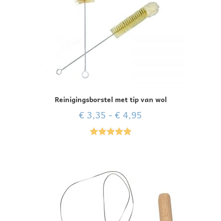
Reinigingsborstel met tip van wol
€
3,35
-
€
4,95
Gewaardeer
d
5.00
uit 5