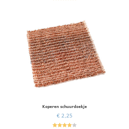
Gewaardeer
d
5.00
uit 5
Koperen schuurdoekje
€
2,25