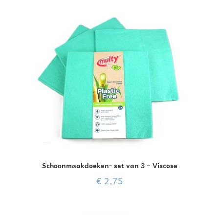
erd
4.00
uit 5
Schoonmaakdoeken- set van 3 – Viscose
€
2,75