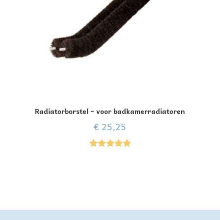
Radiatorborstel – voor badkamerradiatoren
€
25,25
Gewaardeer
d
5.00
uit 5