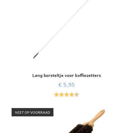
Lang borsteltje voor koffiezetters
€
5,95
Gewaardee
rd
4.50
uit
NIET OP VOORRAAD
5