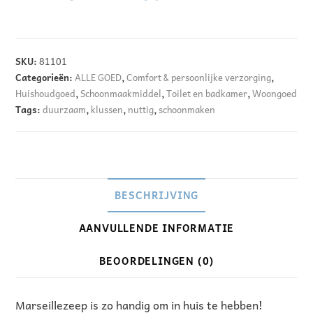
A
l
SKU:
81101
t
Categorieën:
ALLE GOED
,
Comfort & persoonlijke verzorging
,
e
Huishoudgoed
,
Schoonmaakmiddel
,
Toilet en badkamer
,
Woongoed
Tags:
duurzaam
,
klussen
,
nuttig
,
schoonmaken
r
n
a
t
i
BESCHRIJVING
v
AANVULLENDE INFORMATIE
e
:
BEOORDELINGEN (0)
Marseillezeep is zo handig om in huis te hebben!