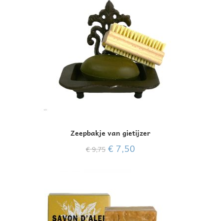
Zeepbakje van gietijzer
€
7,50
€
9,75