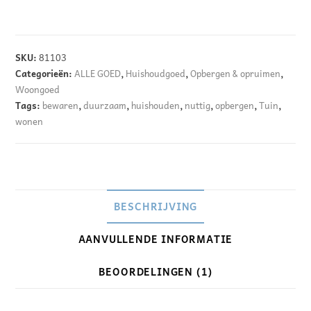
A
l
SKU:
81103
t
Categorieën:
ALLE GOED
,
Huishoudgoed
,
Opbergen & opruimen
,
e
Woongoed
Tags:
bewaren
,
duurzaam
,
huishouden
,
nuttig
,
opbergen
,
Tuin
,
r
wonen
n
a
t
i
v
BESCHRIJVING
e
AANVULLENDE INFORMATIE
:
BEOORDELINGEN (1)