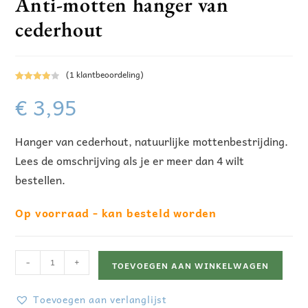
Anti-motten hanger van
cederhout
(
1
klantbeoordeling)
Gewaarde
1
€
3,95
erd
4.00
op 5
gebaseer
Hanger van cederhout, natuurlijke mottenbestrijding.
d op
klant
waarderin
Lees de omschrijving als je er meer dan 4 wilt
g
bestellen.
Op voorraad - kan besteld worden
-
+
TOEVOEGEN AAN WINKELWAGEN
Toevoegen aan verlanglijst