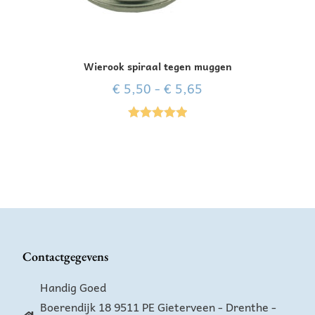
Wierook spiraal tegen muggen
€
5,50
-
€
5,65
Gewaardeer
d
5.00
uit 5
Contactgegevens
Handig Goed
Boerendijk 18 9511 PE Gieterveen - Drenthe -