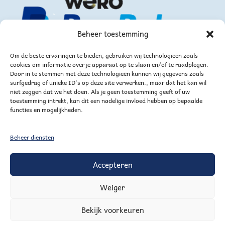
Beheer toestemming
Om de beste ervaringen te bieden, gebruiken wij technologieën zoals
cookies om informatie over je apparaat op te slaan en/of te raadplegen.
Door in te stemmen met deze technologieën kunnen wij gegevens zoals
surfgedrag of unieke ID's op deze site verwerken., maar dat het kan wil
niet zeggen dat we het doen. Als je geen toestemming geeft of uw
of via bankoverschrijving
toestemming intrekt, kan dit een nadelige invloed hebben op bepaalde
functies en mogelijkheden.
Beheer diensten
Accepteren
Weiger
Mijn account
Winkelmand
Verlanglijstje voor handig goed
Bekijk voorkeuren
Trechtertje ontvangen?
Uitschrijven Trechtertje
AGENDA
Partners en linkjes
Sitemap