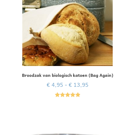
Broodzak van biologisch katoen (Bag Again)
€
4,95
-
€
13,95
Gewaardeer
d
5.00
uit 5