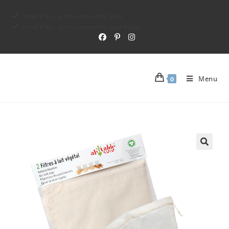
Vanaf € 55,- gratis verzending in NL
Vanaf € 85,- gratis verzending naar Belgie
Menu
0