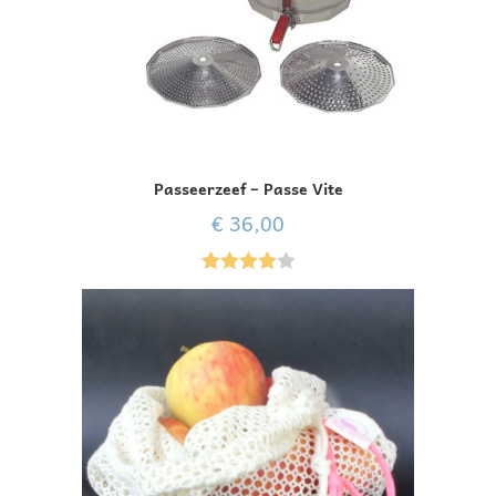
Passeerzeef – Passe Vite
€
36,00
Gewaarde
erd
4.00
uit 5