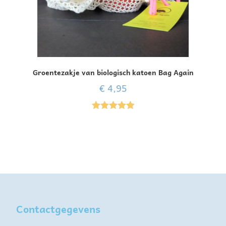
Groentezakje van biologisch katoen Bag Again
€
4,95
Gewaardeer
d
5.00
uit 5
Contactgegevens