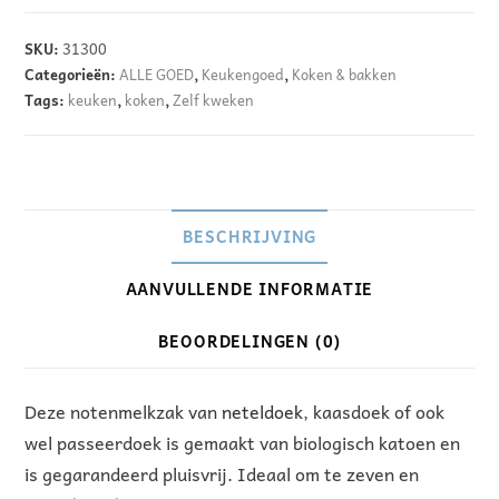
A
l
SKU:
31300
t
Categorieën:
ALLE GOED
,
Keukengoed
,
Koken & bakken
e
Tags:
keuken
,
koken
,
Zelf kweken
r
n
a
t
BESCHRIJVING
i
v
AANVULLENDE INFORMATIE
e
BEOORDELINGEN (0)
:
Deze notenmelkzak van
neteldoek
, kaasdoek of ook
wel passeerdoek is gemaakt van biologisch katoen en
is gegarandeerd pluisvrij. Ideaal om te zeven en