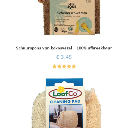
Schuurspons van kokosvezel – 100% afbreekbaar
€
3,45
Gewaardeer
d
5.00
uit 5