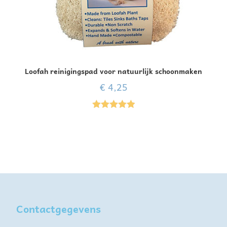
Loofah reinigingspad voor natuurlijk schoonmaken
€
4,25
Gewaardeer
d
5.00
uit 5
Contactgegevens