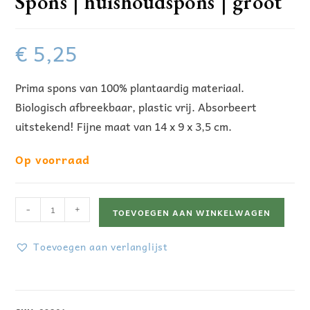
Spons | huishoudspons | groot
€
5,25
Prima spons van 100% plantaardig materiaal.
Biologisch afbreekbaar, plastic vrij. Absorbeert
uitstekend! Fijne maat van 14 x 9 x 3,5 cm.
Op voorraad
-
+
TOEVOEGEN AAN WINKELWAGEN
Toevoegen aan verlanglijst
A
l