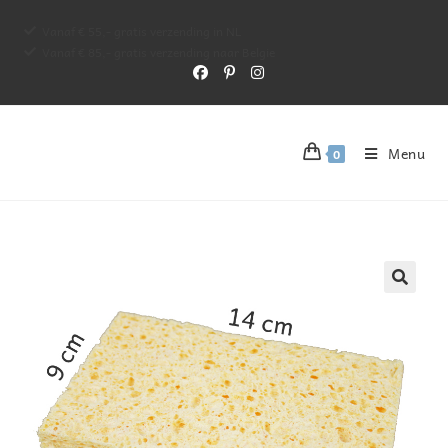
Vanaf € 55,- gratis verzending in NL
Vanaf € 85,- gratis verzending naar Belgie
Menu
0