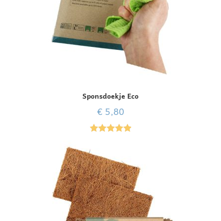
Sponsdoekje Eco
€
5,80
Gewaardeer
d
5.00
uit 5