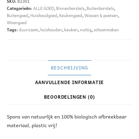
SKU:
82301
t
Categorieën:
ALLE GOED
,
Binnenborstels
,
Buitenborstels
,
e
Buitengoed
,
Huishoudgoed
,
Keukengoed
,
Wassen & poetsen
,
Woongoed
r
Tags:
duurzaam
,
huishouden
,
keuken
,
nuttig
,
schoonmaken
n
a
t
i
v
BESCHRIJVING
e
AANVULLENDE INFORMATIE
:
BEOORDELINGEN (0)
Spons van natuurlijk en 100% biologisch afbreekbaar
materiaal, plastic vrij!