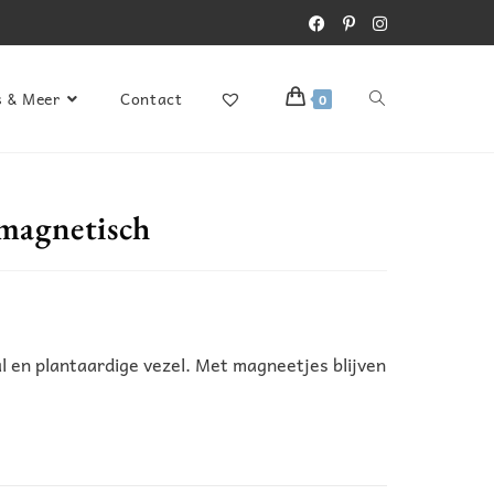
s & Meer
Contact
0
 magnetisch
al en plantaardige vezel. Met magneetjes blijven