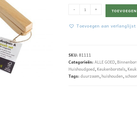
-
+
TOEVOEGEN
Toevoegen aan verlanglijst
A
l
SKU:
81111
t
Categorieën:
ALLE GOED
,
Binnenbors
e
Huishoudgoed
,
Keukenborstels
,
Keuk
Tags:
duurzaam
,
huishouden
,
schoo
r
n
a
t
i
v
e