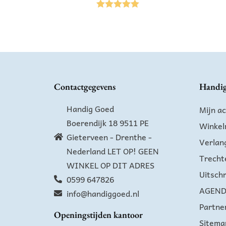
Gewaardeer
d
5.00
uit 5
Contactgegevens
Handi
Handig Goed
Mijn a
Boerendijk 18 9511 PE
Winke
Gieterveen - Drenthe -
Verlang
Nederland LET OP! GEEN
Trecht
WINKEL OP DIT ADRES
Uitschr
0599 647826
AGEN
info@handiggoed.nl
Partner
Openingstijden kantoor
Sitema