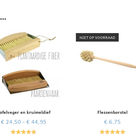
 …
NIET OP VOORRAAD
afelveger en kruimeldief
Flessenborstel
€
24,50
-
€
44,95
€
6,75