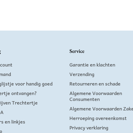
Gewaardeer
Gewaardeer
d
4.75
uit 5
d
5.00
uit 5
g
Service
ccount
Garantie en klachten
lmand
Verzending
lijstje voor handig goed
Retourneren en schade
ertje ontvangen?
Algemene Voorwaarden
Consumenten
ijven Trechtertje
Algemene Voorwaarden Zakel
DA
Herroeping overeenkomst
s en linkjes
Privacy verklaring
p