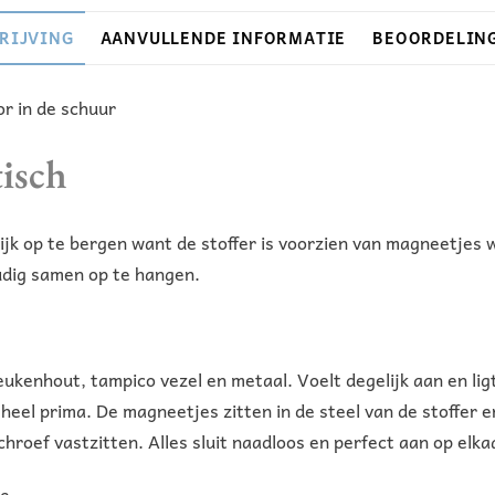
:
RIJVING
AANVULLENDE INFORMATIE
BEOORDELING
or in de schuur
tisch
jk op te bergen want de stoffer is voorzien van magneetjes wa
voudig samen op te hangen.
nhout, tampico vezel en metaal. Voelt degelijk aan en ligt l
heel prima. De magneetjes zitten in de steel van de stoffer en
hroef vastzitten. Alles sluit naadloos en perfect aan op elka
e.