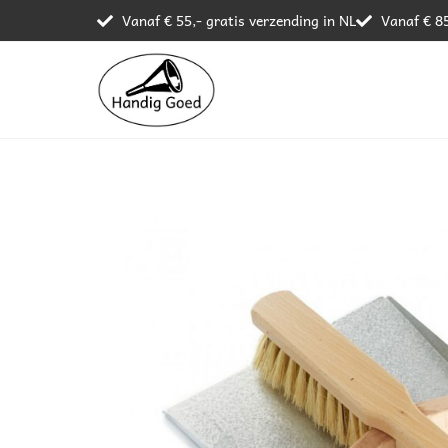
Vanaf € 55,- gratis verzending in NL
Vanaf € 85