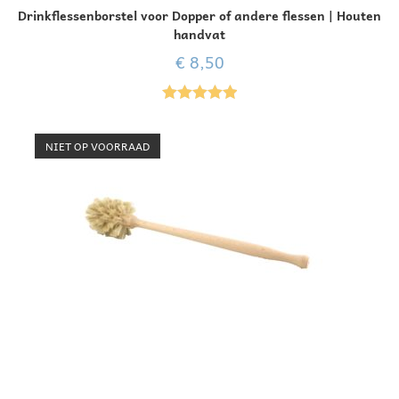
Drinkflessenborstel voor Dopper of andere flessen | Houten
handvat
€
8,50
Gewaardeer
d
5.00
uit 5
NIET OP VOORRAAD