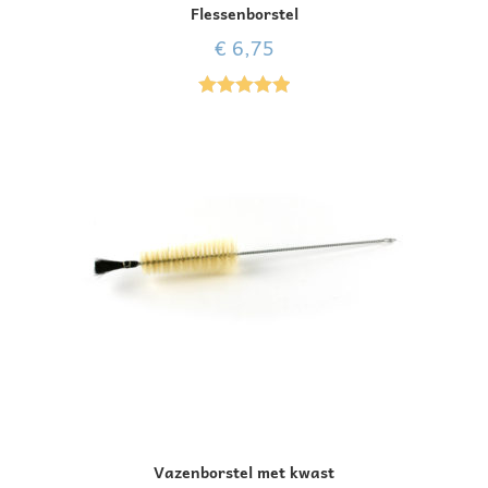
Flessenborstel
€
6,75
Gewaardeer
d
5.00
uit 5
Vazenborstel met kwast