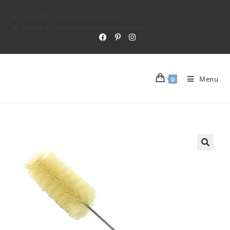
Vanaf € 55,- gratis verzending in NL
Vanaf € 85,- gratis verzending naar Belgie
Menu
0