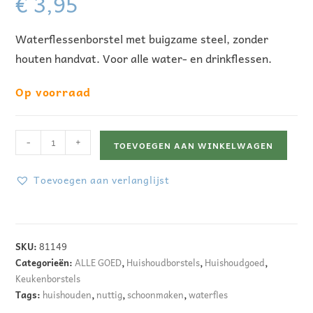
€
3,95
Waterflessenborstel met buigzame steel, zonder
houten handvat. Voor alle water- en drinkflessen.
Op voorraad
-
+
TOEVOEGEN AAN WINKELWAGEN
Toevoegen aan verlanglijst
A
l
SKU:
81149
t
Categorieën:
ALLE GOED
,
Huishoudborstels
,
Huishoudgoed
,
e
Keukenborstels
Tags:
huishouden
,
nuttig
,
schoonmaken
,
waterfles
r