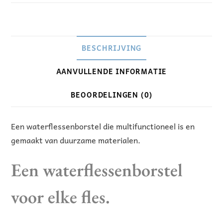
n
a
t
i
BESCHRIJVING
v
AANVULLENDE INFORMATIE
e
:
BEOORDELINGEN (0)
Een waterflessenborstel die multifunctioneel is en
gemaakt van duurzame materialen.
Een waterflessenborstel
voor elke fles.