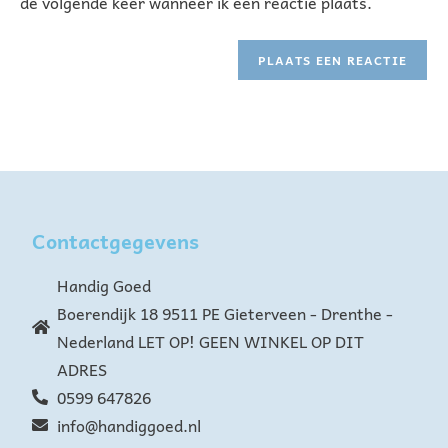
de volgende keer wanneer ik een reactie plaats.
t
e
r
n
a
t
i
v
e
Contactgegevens
:
Handig Goed
Boerendijk 18 9511 PE Gieterveen - Drenthe -
Nederland LET OP! GEEN WINKEL OP DIT
ADRES
0599 647826
info@handiggoed.nl