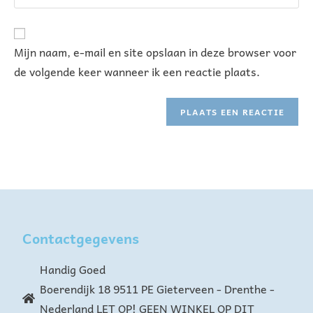
A
Mijn naam, e-mail en site opslaan in deze browser voor
l
de volgende keer wanneer ik een reactie plaats.
t
e
r
n
a
t
i
v
e
Contactgegevens
:
Handig Goed
Boerendijk 18 9511 PE Gieterveen - Drenthe -
Nederland LET OP! GEEN WINKEL OP DIT