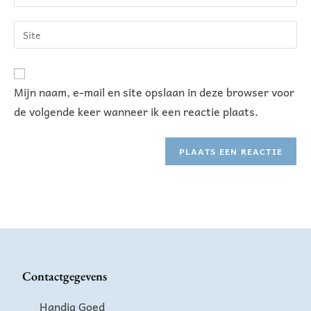
A
Mijn naam, e-mail en site opslaan in deze browser voor
l
de volgende keer wanneer ik een reactie plaats.
t
e
r
n
a
t
i
v
e
Contactgegevens
:
Handig Goed